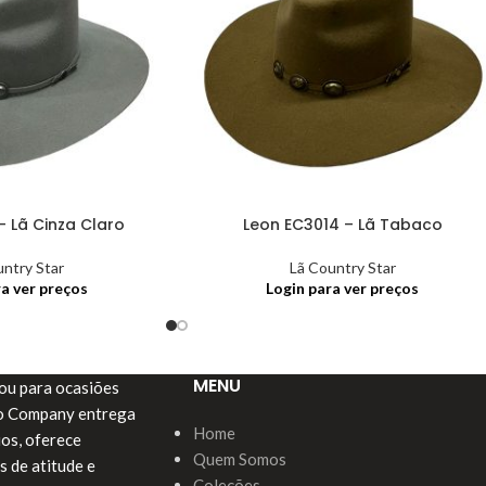
– Lã Cinza Claro
Leon EC3014 – Lã Tabaco
untry Star
Lã Country Star
ra ver preços
Login para ver preços
MENU
a ou para ocasiões
do Company entrega
Home
ios, oferece
Quem Somos
s de atitude e
Coleções