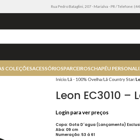
Rua Pedro Bataglini, 207 - Marialva - PR / Telefone: (
AS COLEÇÕES
ACESSÓRIOS
PARCEIROS
CHAPÉU PERSONAL
Início
Lã - 100% Ovelha
Lã Country Star
L
Leon EC3010 – L
Login para ver preços
Copa: Gota D´agua (Lançamento) Exclus
Aba: 09 cm
Numeração: 53 á 61