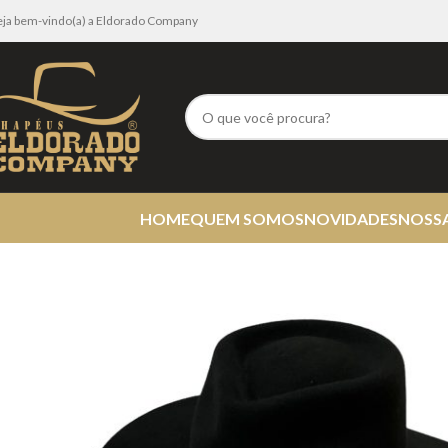
eja bem-vindo(a) a Eldorado Company
HOME
QUEM SOMOS
NOVIDADES
NOSS