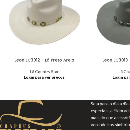
Leon EC3012 – Lã Preto Areia
Leon EC3013 
Lã Country Star
Lã Co
Login para ver preços
Login pa
Seja para o dia a di
especiais, a Eldora
mais do que acessór
verdadeiros símbolo