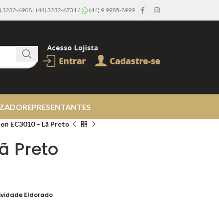
44) 3232-6908 | (44) 3232-6731 /
(44) 9.9985-8999
IZADO
REPRESENTANTES
eon EC3010 – Lã Preto
ã Preto
ividade Eldorado