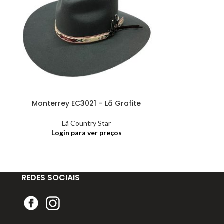
Monterrey EC3021 – Lã Grafite
Monterrey
Lã Country Star
Lã
Login para ver preços
Login
REDES SOCIAIS