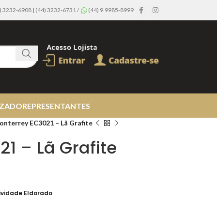
44) 3232-6908 | (44) 3232-6731 /
(44) 9.9985-8999
IZADO
REPRESENTANTES
onterrey EC3021 – Lã Grafite
1 – Lã Grafite
ividade Eldorado