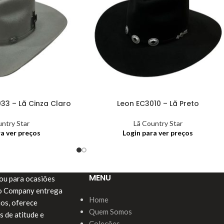
3 – Lã Cinza Claro
Leon EC3010 – Lã Preto
untry Star
Lã Country Star
ra ver preços
Login para ver preços
MENU
a ou para ocasiões
do Company entrega
Home
ios, oferece
Quem Somos
s de atitude e
Coleções