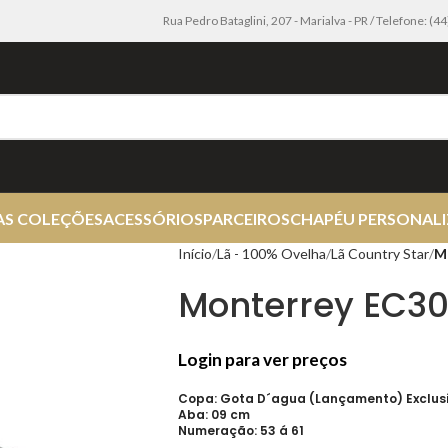
Rua Pedro Bataglini, 207 - Marialva - PR / Telefone: (
AS COLEÇÕES
ACESSÓRIOS
PARCEIROS
CHAPÉU PERSONAL
Início
Lã - 100% Ovelha
Lã Country Star
M
Monterrey EC302
Login para ver preços
Copa: Gota D´agua (Lançamento) Exclus
Aba: 09 cm
Numeração: 53 á 61