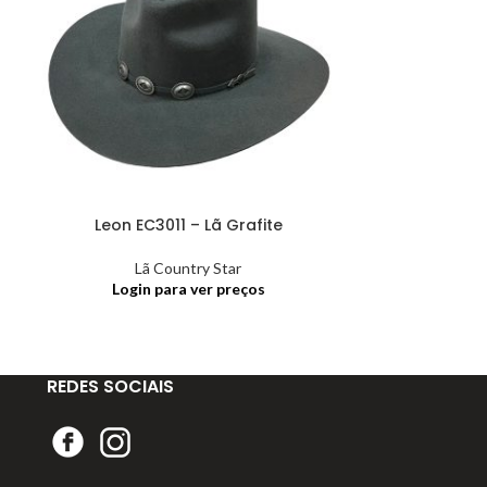
Leon EC3011 – Lã Grafite
Leon EC30
Lã Country Star
Lã
Login para ver preços
Login
REDES SOCIAIS