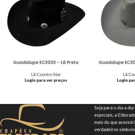
Guadalupe EC3030 – Lã Preto
Guadalupe EC303
Lã Country Star
Lã Co
Login para ver preços
Login pa
Seja para o dia a di
especiais, a Eldora
mais do que acessór
verdadeiros símbolo