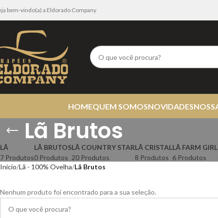
eja bem-vindo(a) a Eldorado Company
HOME
QUEM SOMOS
NOVIDADES
NOSS
Lã Brutos
LÃ
LÃ BRUTOS
LÃ COUNTRY STAR
LÃ CRISTAL
LÃ FARM GIRL
7 Produtos
0 Produtos
20 Produtos
8 Produtos
6 Produtos
Início
Lã - 100% Ovelha
Lã Brutos
Nenhum produto foi encontrado para a sua seleção.