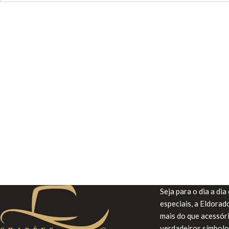
Seja para o dia a di
especiais, a Eldora
mais do que acessór
verdadeiros símbolo