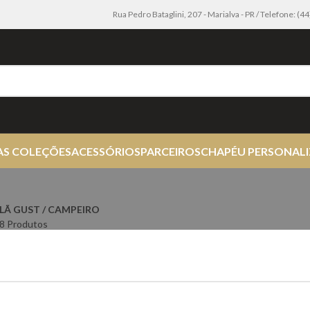
Rua Pedro Bataglini, 207 - Marialva - PR / Telefone: (
AS COLEÇÕES
ACESSÓRIOS
PARCEIROS
CHAPÉU PERSONAL
LÃ GUST / CAMPEIRO
8 Produtos