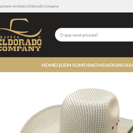
eja bem-vindo(a) a Eldorado Company
HOME
QUEM SOMOS
NOVIDADES
NOSS