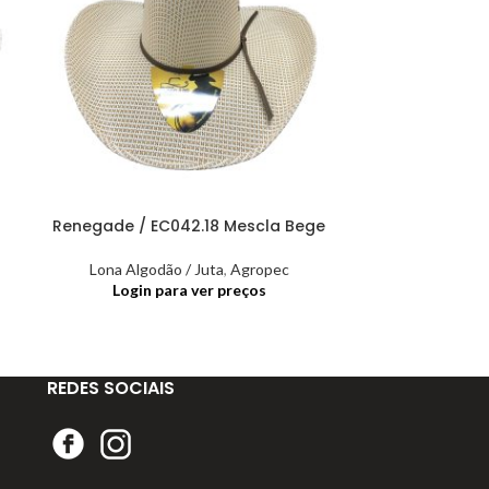
Renegade / EC042.18 Mescla Bege
Renegad
Lona Algodão / Juta
,
Agropec
Lona Algo
Login para ver preços
Login
REDES SOCIAIS