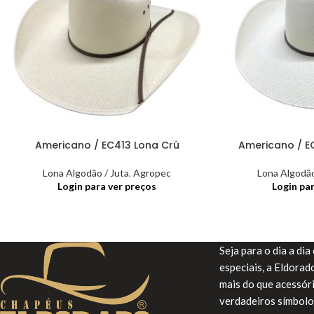
Americano / EC413 Lona Crú
Americano / E
Lona Algodão / Juta
,
Agropec
Lona Algodão
Login para ver preços
Login pa
Seja para o dia a di
especiais, a Eldora
mais do que acessór
verdadeiros símbolo