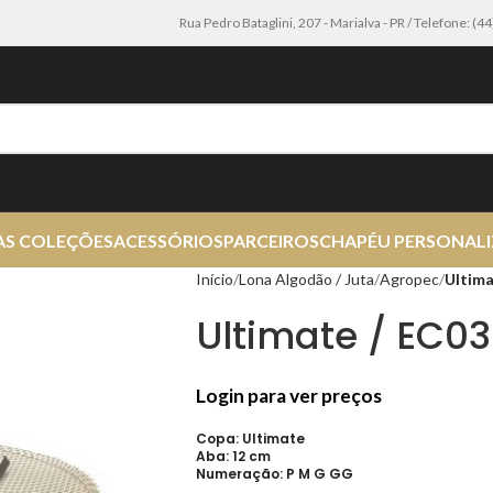
Rua Pedro Bataglini, 207 - Marialva - PR / Telefone: (
AS COLEÇÕES
ACESSÓRIOS
PARCEIROS
CHAPÉU PERSONAL
Início
Lona Algodão / Juta
Agropec
Ultima
Ultimate / EC03
Login para ver preços
Copa: Ultimate
Aba: 12 cm
Numeração: P M G GG