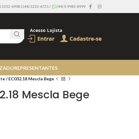
44) 3232-6908 | (44) 3232-6731 /
(44) 9.9985-8999
IZADO
REPRESENTANTES
te / EC032.18 Mescla Bege
2.18 Mescla Bege