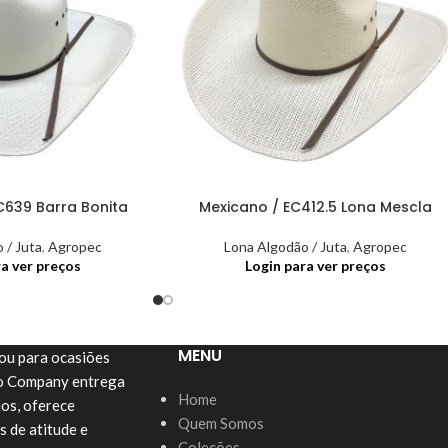
C639 Barra Bonita
Mexicano / EC412.5 Lona Mescla
 / Juta
,
Agropec
Lona Algodão / Juta
,
Agropec
ra ver preços
Login para ver preços
MENU
a ou para ocasiões
do Company entrega
Home
ios, oferece
Quem Somos
s de atitude e
Coleções