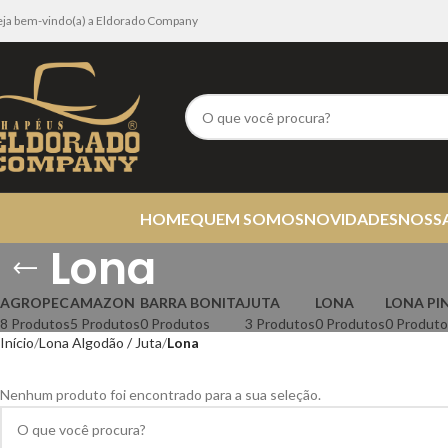
eja bem-vindo(a) a Eldorado Company
HOME
QUEM SOMOS
NOVIDADES
NOSS
Lona
AGROPEC
AMAZON
BARRA BONITA
JUTA
LONA
LONA PI
8 Produtos
5 Produtos
0 Produtos
3 Produtos
0 Produtos
0 Produto
Início
Lona Algodão / Juta
Lona
Nenhum produto foi encontrado para a sua seleção.