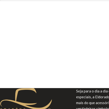
Seja para o dia a di
especiais, a Eldora
mais do que acessór
verdadeiros símbolo