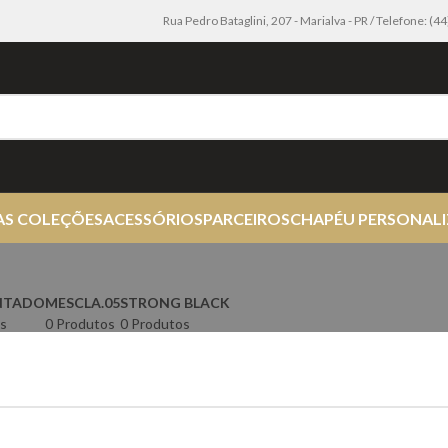
Rua Pedro Bataglini, 207 - Marialva - PR / Telefone: (
AS COLEÇÕES
ACESSÓRIOS
PARCEIROS
CHAPÉU PERSONAL
NTADO
MESCLA.05
STRONG BLACK
s
0 Produtos
0 Produtos