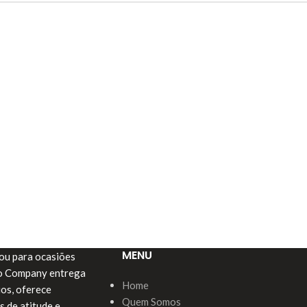
MENU
a ou para ocasiões
do Company entrega
Home
ios, oferece
Quem Somos
s de atitude e