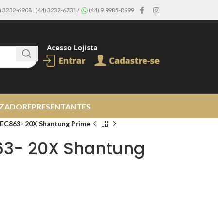
44) 3232-6908 | (44) 3232-6731 /
(44) 9.9985-8999
IZADO
REPRESENTANTES
/ EC863- 20X Shantung Prime
63- 20X Shantung