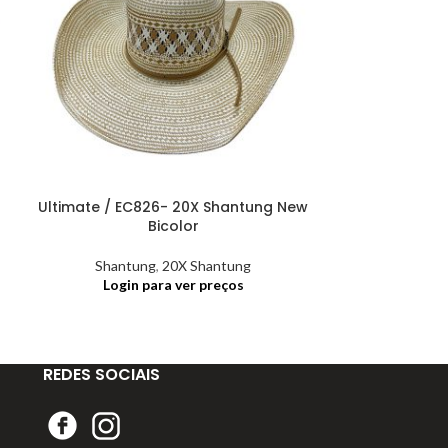
Ultimate / EC826- 20X Shantung New
Ultimate / 
Bicolor
Shantung
,
20X Shantung
Shantu
Login para ver preços
Login
REDES SOCIAIS