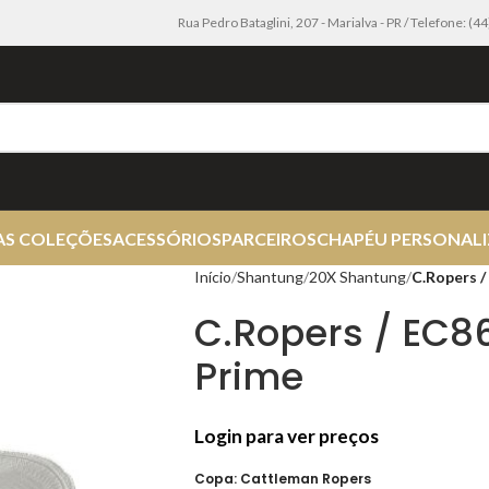
Rua Pedro Bataglini, 207 - Marialva - PR / Telefone: (
AS COLEÇÕES
ACESSÓRIOS
PARCEIROS
CHAPÉU PERSONAL
Início
Shantung
20X Shantung
C.Ropers 
C.Ropers / EC8
Prime
Login para ver preços
Copa: Cattleman Ropers