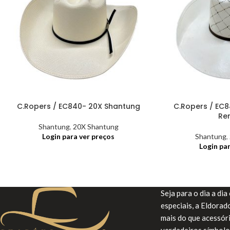
C.Ropers / EC840- 20X Shantung
C.Ropers / EC
Re
Shantung
,
20X Shantung
Login para ver preços
Shantung
,
Login pa
Seja para o dia a di
especiais, a Eldora
mais do que acessór
verdadeiros símbolo