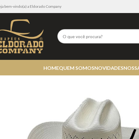
eja bem-vindo(a) a Eldorado Company
HOME
QUEM SOMOS
NOVIDADES
NOSS