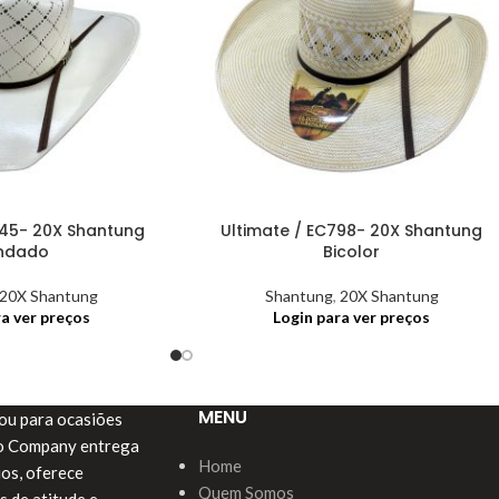
845- 20X Shantung
Ultimate / EC798- 20X Shantung
ndado
Bicolor
20X Shantung
Shantung
,
20X Shantung
ra ver preços
Login para ver preços
MENU
a ou para ocasiões
do Company entrega
Home
ios, oferece
Quem Somos
s de atitude e