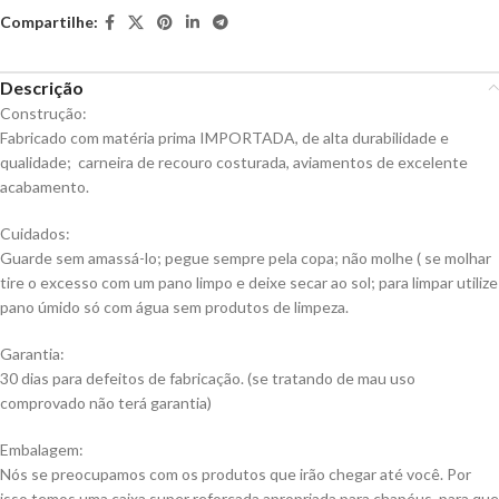
Compartilhe:
Descrição
Construção:
Fabricado com matéria prima IMPORTADA, de alta durabilidade e
qualidade; carneira de recouro costurada, aviamentos de excelente
acabamento.
Cuidados:
Guarde sem amassá-lo; pegue sempre pela copa; não molhe ( se molhar
tire o excesso com um pano limpo e deixe secar ao sol; para limpar utilize
pano úmido só com água sem produtos de limpeza.
Garantia:
30 dias para defeitos de fabricação. (se tratando de mau uso
comprovado não terá garantia)
Embalagem:
Nós se preocupamos com os produtos que irão chegar até você. Por
isso temos uma caixa super reforçada apropriada para chapéus, para que