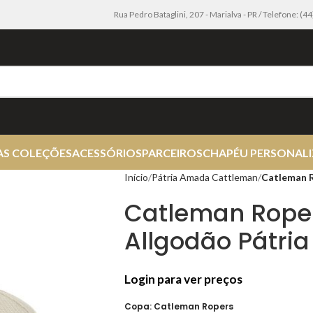
Rua Pedro Bataglini, 207 - Marialva - PR / Telefone: (
AS COLEÇÕES
ACESSÓRIOS
PARCEIROS
CHAPÉU PERSONAL
Início
Pátria Amada Cattleman
Catleman R
Catleman Roper
Allgodão Pátria
Login para ver preços
Copa: Catleman Ropers