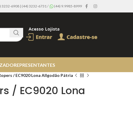
44) 3232-6908 | (44) 3232-6731 /
(44) 9.9985-8999
IZADO
REPRESENTANTES
opers / EC9020 Lona Allgodão Pátria
s / EC9020 Lona