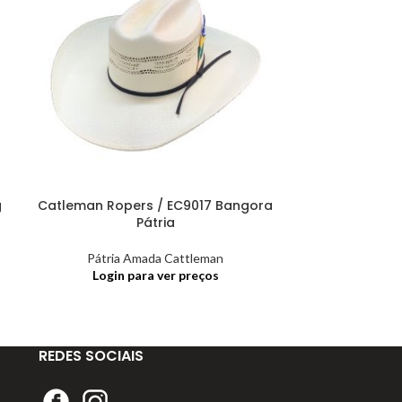
g
Catleman Ropers / EC9017 Bangora
Catleman Rop
Pátria
Pátria Amada Cattleman
Pátria
Login para ver preços
Login
REDES SOCIAIS