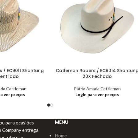
 / EC9011 Shantung
Catleman Ropers / EC9014 Shantun
entilado
20X Fechado
ada Cattleman
Pátria Amada Cattleman
ra ver preços
Login para ver preços
MENU
a ou para ocasiões
do Company entrega
Home
ios, oferece