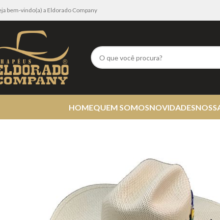
eja bem-vindo(a) a Eldorado Company
HOME
QUEM SOMOS
NOVIDADES
NOSS