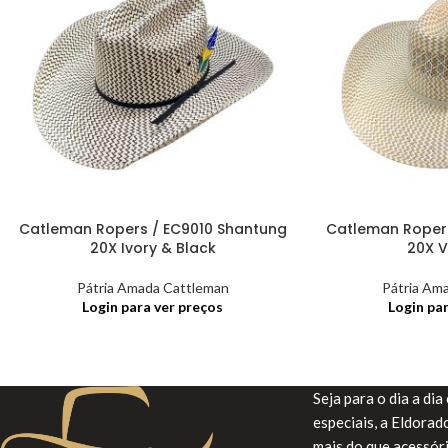
Catleman Ropers / EC9010 Shantung
Catleman Ropers
20X Ivory & Black
20X V
Pátria Amada Cattleman
Pátria Am
Login para ver preços
Login pa
Seja para o dia a di
especiais, a Eldora
mais do que acessór